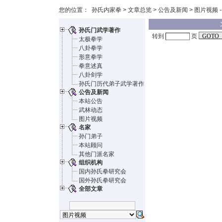
您的位置：
孙氏内家拳
>
文章总览
>
公告及新闻
> 图片视频 -
孙氏门武学著作
转到
页
太极拳学
八卦拳学
形意拳学
拳意述真
八卦剑学
孙氏门历代弟子武学著作
公告及新闻
本站公告
武林动态
图片视频
名家
孙门弟子
本站顾问
其他门派名家
组织机构
国内孙氏拳研究会
国外孙氏拳研究会
全部文章