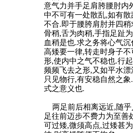
意气力并手足肩胯腰肘内
中不可有一处散乱,如有
不合.即于腰胯肩肘并四稍
骨稍,舌为肉稍,手指足趾
血稍是也.求之务将心气沉
高矮要一律,转走时身子不
形,使内中之气不稳也.行
频频飞去之形,又如平水漂
只见物行,有安稳自然之象
式之意义也.
两足前后相离远近,随乎
足往前迈步不费力为至善处
可过矮,微须高点,过矮甚