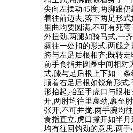
尖向左摆动45度,两脚跟仍
着往前迈去,落下两足形式
里曲均要圆满,不可有死弯
外扭劲,两腿如骑马式,一
露往一处扣的形式.两腿之
胯与左足后根相齐;既转走
前手食指并圆圈中间相对为
式,膝与足后根上下如一条
顺着右足后根如锐角形式
形抬起,抬至手虎口与眼相
开,两肘均往里裹劲,裹至
张开,不可并拢.两手腕均
食指直立,虎口撑开如半月
均有往回钩劲的意思.两手