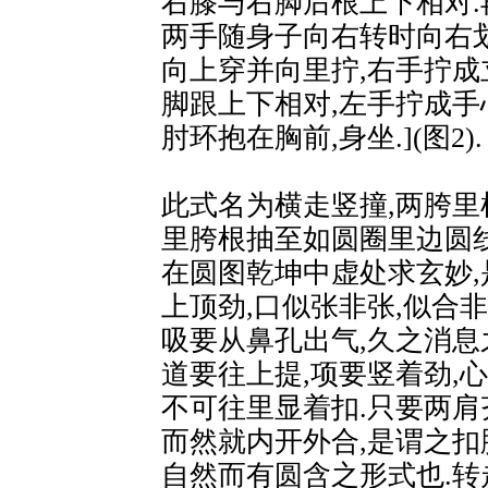
右膝与右脚后根上下相对.再
两手随身子向右转时向右
向上穿并向里拧,右手拧成
脚跟上下相对,左手拧成手
肘环抱在胸前,身坐.](图2).
此式名为横走竖撞,两胯里
里胯根抽至如圆圈里边圆线
在圆图乾坤中虚处求玄妙,
上顶劲,口似张非张,似合非
吸要从鼻孔出气,久之消息
道要往上提,项要竖着劲,
不可往里显着扣.只要两肩
而然就内开外合,是谓之扣
自然而有圆含之形式也.转