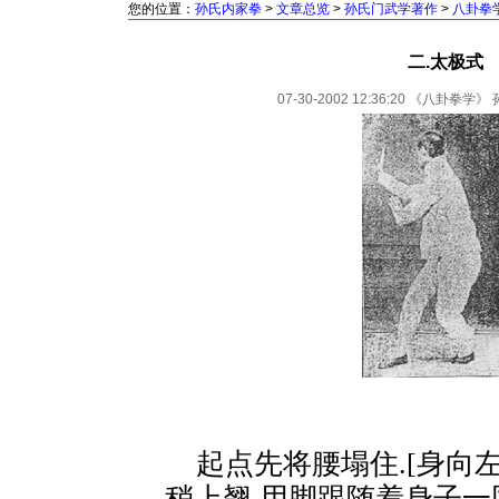
您的位置：
孙氏内家拳
>
文章总览
>
孙氏门武学著作
>
八卦拳
二.太极式
07-30-2002 12:36:20
《八卦拳学》
起点先将腰塌住.[身向左
稍上翘,用脚跟随着身子一