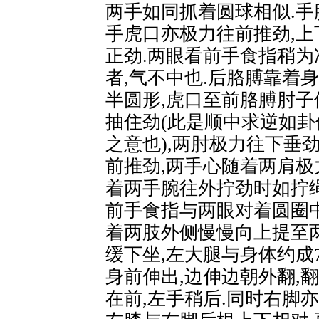
两手如同抓着圆球相似.手
手虎口亦极力往前推劲,
正劲.两眼看前手食指稍为
者,气不中也.后胳膊靠着
半圆形,虎口至前胳膊肘子
抽住劲(此是顺中求逆如卦
之意也),两肘极力往下垂
前推劲,两手心随着两肩极
着两手腕往外拧劲时如拧
前手食指与两眼对着圆圈中
着两肢外侧慢慢向上提至
缓下坐,左大腿与身体约成7
身前伸出,边伸边朝外翻,
在前,左手稍后.同时右脚