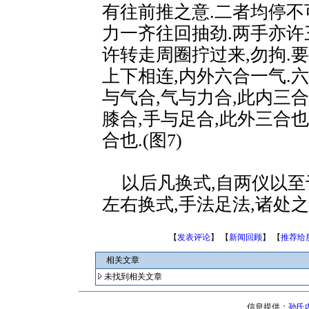
有往前推之意.二者均停不
力一齐往回抽劲.两手亦许
许转走周圈拧过来,勿拘.
上下相连,内外六合一气.六
与气合,气与力合,此内三合
膝合,手与足合,此外三合也
合也.(图7)
以后凡换式,自两仪以至
左右换式,手法足法,诸处之
【
发表评论
】 【
新闻回顾
】 【
推荐给
相关文章
未找到相关文章
信息提供：
孙氏