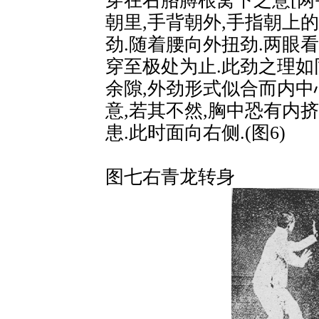
穿在右胳膊根窝下之意[
朝里,手背朝外,手指朝上的
劲.随着腰向外扭劲.两眼
穿至极处为止.此劲之理如
余隙,外劲形式似合而内中
意,若其不然,胸中恐有内
患.此时面向右侧.(图6)
图七右青龙转身