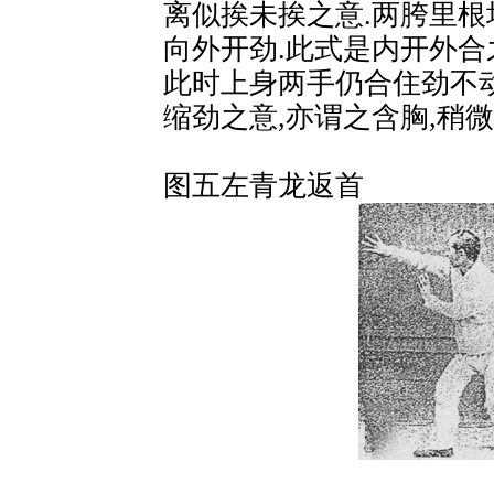
离似挨未挨之意.两胯里根
向外开劲.此式是内开外合
此时上身两手仍合住劲不
缩劲之意,亦谓之含胸,稍微
图五左青龙返首