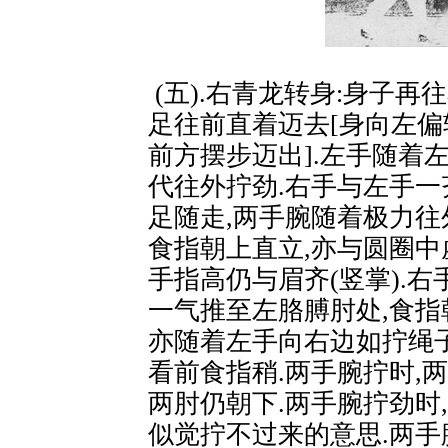
(五).右青龙转身:身子再
足往前直着迈去[身向左偏转
前方摆步迈出].左手随着
代往外拧劲.右手与左手一
足随走,两手腕随着极力往
食指朝上直立,亦与圆圈中
手指高仍与眉齐(竖掌).右
一气推至左胳膊肘处,食指朝
亦随着左手向右边如拧绳
看前食指稍.两手腕拧时,
两肘仍朝下.两手腕拧劲时
似觉拧不过来的意思.两手