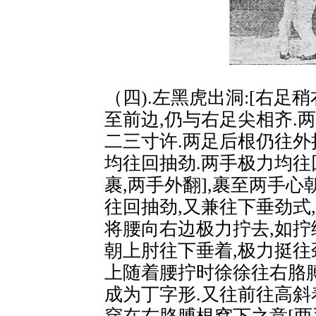
（四).左黑虎出洞:[右足稍
至前边,仍与右足尖相齐.
二三寸许.两足后根仍往外
均往回抽劲.两手极力均往
裹,两手外翻],裹至两手心
往回抽劲,又兼往下垂劲式
将腰向右边极力拧去,如拧
朝上肘往下垂着,极力挺往
上随着腰拧时徐徐往右胳
成为丁字形.又往前往高斜