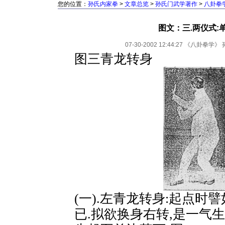
您的位置：
孙氏内家拳
>
文章总览
>
孙氏门武学著作
>
八卦拳
图文：三.两仪式:
07-30-2002 12:44:27
《八卦拳学》
图三青龙转身
(一).左青龙转身:起点时
已.拟欲换身右转,是一气