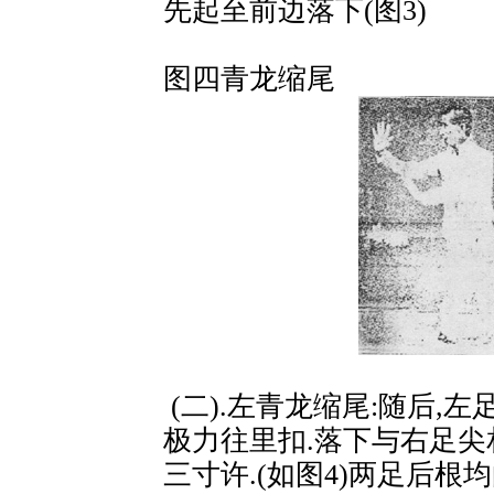
先起至前边落下(图3)
图四青龙缩尾
(二).左青龙缩尾:随后,
极力往里扣.落下与右足尖
三寸许.(如图4)两足后根