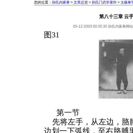
您的位置：
孙氏内家拳
>
文章总览
>
孙氏门武学著作
>
太极拳
第八十三章 云
05-12-2003 00:35:35
孙氏内家拳网站
图31
第一节
先将左手，从左边，胳
边划一下弧线，至右胳膊