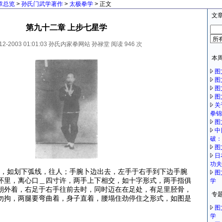
章总览
>
孙氏门武学著作
>
太极拳学
> 正文
文
第九十二章 上步七星学
12-2003 01:01:03
孙氏内家拳网站
孙禄堂
阅读
946 次
本
图
图
图
图
关
拳
图
中
破
图
日
功夫
，如划下弧线，往人；手腕卜边出去，左手于右手到下边手腕
图
怀里，离心口＿四寸许，两手上下相交，如十字形式，两手指俱
学
朝外着，右足于右手往前去时，同时迈在在足处，有足里胫骨，
专
勿拘，两腿要弯曲着，身子直着，腰塌住劲停住之形式，如图是
图
学