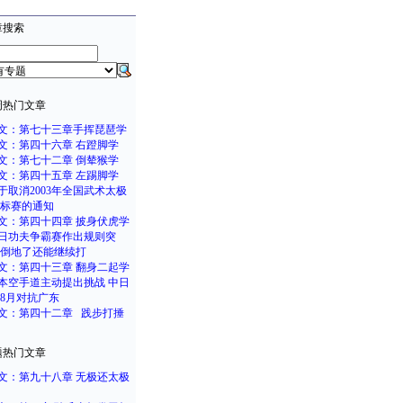
章搜索
周热门文章
文：第七十三章手挥琵琶学
文：第四十六章 右蹬脚学
文：第七十二章 倒辇猴学
文：第四十五章 左踢脚学
于取消2003年全国武术太极
锦标赛的通知
文：第四十四章 披身伏虎学
日功夫争霸赛作出规则突
：倒地了还能继续打
文：第四十三章 翻身二起学
本空手道主动提出挑战 中日
8月对抗广东
文：第四十二章 践步打捶
题热门文章
文：第九十八章 无极还太极