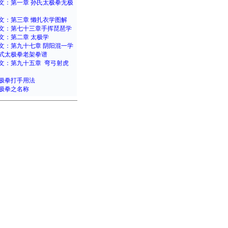
文：第一章 孙氏太极拳无极
文：第三章 懒扎衣学图解
文：第七十三章手挥琵琶学
文：第二章 太极学
文：第九十七章 阴阳混一学
式太极拳老架拳谱
文：第九十五章 弯弓射虎
极拳打手用法
极拳之名称