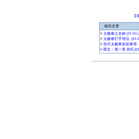
【
相关文章
太极拳之名称 (01-03-200
太极拳打手用法 (01-03-2
孙式太极拳老架拳谱 (07-0
图文：第一章 孙氏太极拳无极学