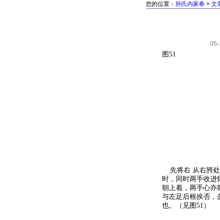
您的位置：
孙氏内家拳
>
文
05-
图51
先将右 从右胯处
时，同时两手收进
朝上着，两手心亦
与左足后根挨否，
也。（见图51）