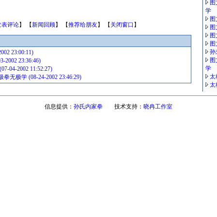
图
学
图
发表评论
】 【
新闻回顾
】 【
推荐给朋友
】 【
关闭窗口
】
图
图
图
孙
2 23:00:11)
图
002 23:36:46)
学
4-2002 11:52:27)
太
 (08-24-2002 23:46:29)
太
信息提供：
孙氏内家拳
技术支持：
晓冉工作室