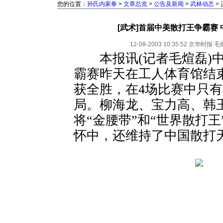
您的位置：
孙氏内家拳
>
文章总览
>
公告及新闻
>
武林动态
>
[武术]首届中美散打王争霸赛 
12-08-2003 10:35:52
京华时报
毛
本报讯(记者毛煊磊)中
霸赛昨天在工人体育馆结
获全胜，在4场比赛中只
局。柳海龙、宝力高、韩
将“金腰带”和“世界散打
怀中，还维持了中国散打