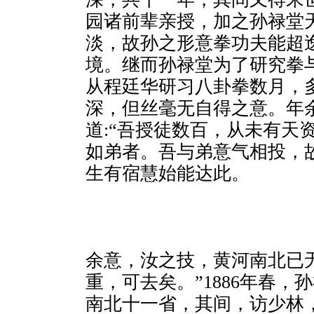
园诸前辈亲授，加之孙禄堂
淡，故孙之形意拳功夫能超
境。继而孙禄堂为了研究拳
从程廷华研习八卦拳数月，
深，但丝毫无自得之意。年
道:“吾授徒数百，从未有天
如弟者。吾与弟意气相投，
生有宿慧始能达此。
余意，汝之技，黄河南北已
重，可去矣。”1886年春，
南北十一省，其间，访少林