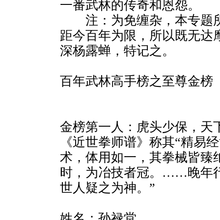
一番武林的传奇和恩怨。
注：为免缠杂，本专题所
距今百年为限，所以既无达
深杨露蝉，特记之。
百年武林高手榜之至尊金榜
金榜第一人：虎头少保，天
《近世拳师谱》称其“精易
术，体用如一，其拳械皆臻
时，为冶技者冠。……晚年
世人疑之为神。”
姓名：孙禄堂