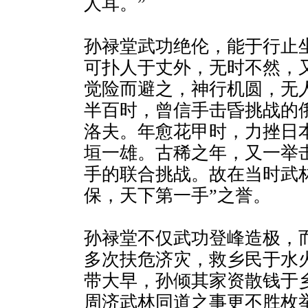
人耳。”
孙禄堂武功绝伦，能于行止
可扑人于丈外，无时不然，
觉险而避之，神行机圆，无
半百时，曾信手击昏挑战的
洛夫。年愈花甲时，力挫日
垣一雄。古稀之年，又一举
手的联合挑战。故在当时武
保，天下第一手”之誉。
孙禄堂不仅武功登峰造极，
多次扶危济灾，救乡民于水火
带大早，孙倾其家资散钱于
周济武林同道之事更不胜枚举