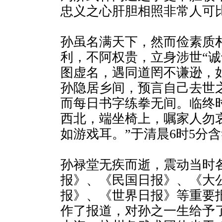
忠义之心肝胆相照非常人可比
孙虽名满天下，然而俭素质
利，不阿权贵，立身涉世“诚
图虚名，遇同道罔不谦逊，
孙隐居乡间，预言自己去世
而每日书字练拳无间。临终
西北，端坐椅上，嘱家人勿哀
如游戏耳。”于清晨6时5分
孙禄堂无疾而逝，震动当时
报》、《民国日报》、《大
报》、《世界日报》等重要
作了报道，对孙之一生给予