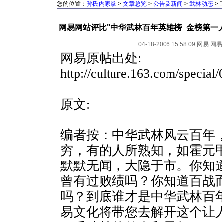
您的位置：
孙氏内家拳
>
文章总览
>
公告及新闻
>
武林动态
>
网易网站评比"中华武林百年英雄榜_金榜第一
04-18-2006 15:58:09
网易
网易
网易原帖出处:
http://culture.163.com/specia
原文:
编者按：中华武林风云百年
穷，有的人所熟知，如霍元
默默无闻，大隐于市。你知
曾有过败绩吗？你知道百战
吗？到底谁才是中华武林百
易文化将带您去解开这个让