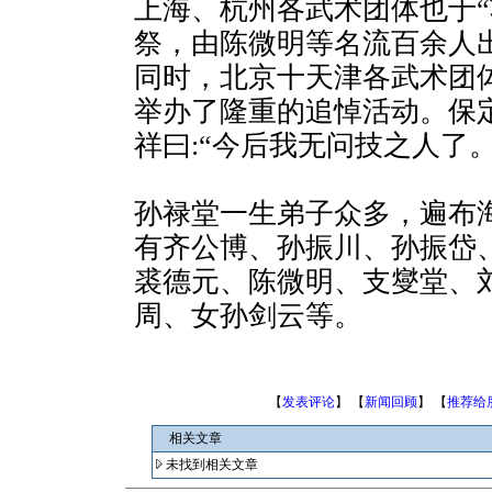
上海、杭州各武术团体也于“
祭，由陈微明等名流百余人
同时，北京十天津各武术团
举办了隆重的追悼活动。保
祥曰:“今后我无问技之人了。
孙禄堂一生弟子众多，遍布
有齐公博、孙振川、孙振岱
裘德元、陈微明、支燮堂、
周、女孙剑云等。
【
发表评论
】 【
新闻回顾
】 【
推荐给
相关文章
未找到相关文章