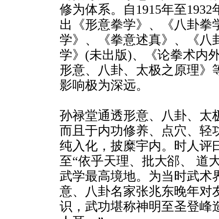
修为体系。自1915年至19
出《形意拳学》、《八卦拳
学》、《拳意述真》、《八
学》(未出版)、《论拳术内
形意、八卦、太极之原理》
影响极为深远。
孙禄堂通透形意、八卦、太
而且于内功修养、点穴、轻
纯入化，披糜宇内。时人评曰
至“依乎天理、批大郤、 道
武学最高境地。为当时武术
意、八卦名家张兆东晚年对友
识，武功堪称神明至圣登峰