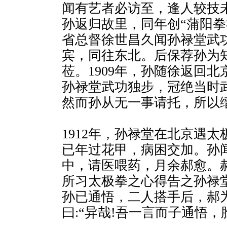
闻有艺者必访至，逢人较技未
孙返归故里，同年创“蒲阳拳社
省总督徐世昌久闻孙禄堂武
宾，同往东北。后保荐孙为
莅。1909年，孙随徐返回
孙禄堂武功独步，冠绝当时
然而孙从无一事请托，所以
1912年，孙禄堂在北京遇
已年过花甲，病困交加。孙
中，请医喂药，月余郝愈。
所习太极拳之心得告之孙禄
孙已通悟，二人搭手后，郝
曰:“异哉!吾一言而子通悟，