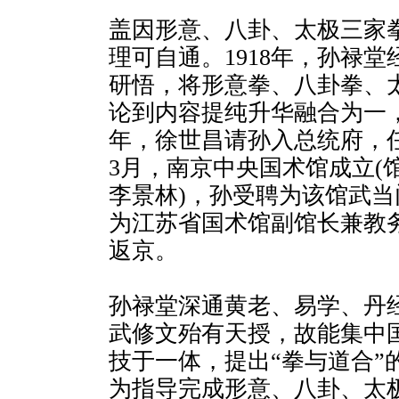
盖因形意、八卦、太极三家
理可自通。1918年，孙禄
研悟，将形意拳、八卦拳、
论到内容提纯升华融合为一
年，徐世昌请孙入总统府，任武
3月，南京中央国术馆成立(
李景林)，孙受聘为该馆武当
为江苏省国术馆副馆长兼教务长
返京。
孙禄堂深通黄老、易学、丹
武修文殆有天授，故能集中
技于一体，提出“拳与道合”
为指导完成形意、八卦、太