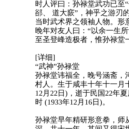
时人评曰：孙禄堂武功已至
郤、 道大窾”，神乎之游刃
当时武术界之领袖人物。形
晚年对友人曰：“以余一生
至圣登峰造极者，惟孙禄堂
[详细]
“武神”孙禄堂
孙禄堂讳福全，晚号涵斋，
村人。生于咸丰十年十一月十五
12月22日)，逝于民国22年夏
时 (1933年12月16日)。
孙禄堂早年精研形意拳，师
深，共十一年，其间又得宋