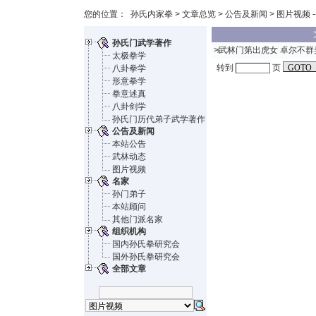
您的位置：
孙氏内家拳
>
文章总览
>
公告及新闻
> 图片视频 -
孙氏门武学著作
≯
武林门第出虎女 卓尔不群
太极拳学
转到
页
八卦拳学
形意拳学
拳意述真
八卦剑学
孙氏门历代弟子武学著作
公告及新闻
本站公告
武林动态
图片视频
名家
孙门弟子
本站顾问
其他门派名家
组织机构
国内孙氏拳研究会
国外孙氏拳研究会
全部文章