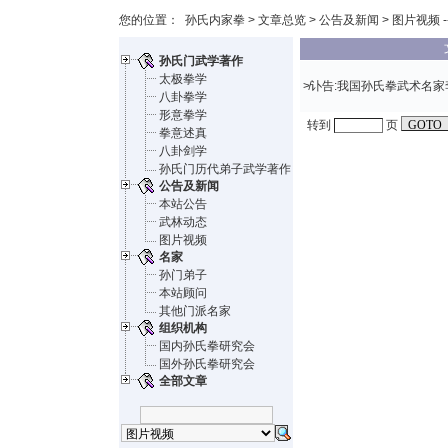
您的位置：
孙氏内家拳
>
文章总览
>
公告及新闻
> 图片视频 -
孙氏门武学著作
太极拳学
≯
讣告:我国孙氏拳武术名
八卦拳学
形意拳学
转到
页
拳意述真
八卦剑学
孙氏门历代弟子武学著作
公告及新闻
本站公告
武林动态
图片视频
名家
孙门弟子
本站顾问
其他门派名家
组织机构
国内孙氏拳研究会
国外孙氏拳研究会
全部文章