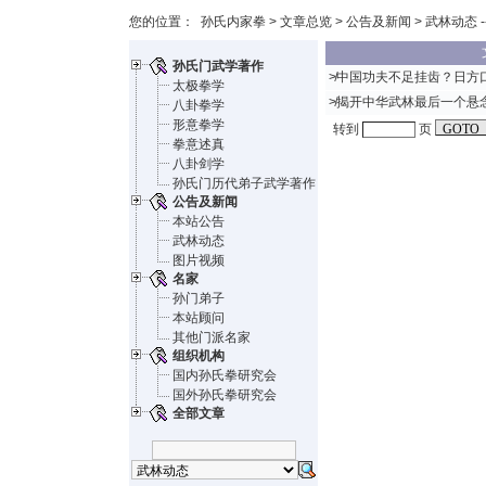
您的位置：
孙氏内家拳
>
文章总览
>
公告及新闻
> 武林动态 -
孙氏门武学著作
≯
中国功夫不足挂齿？日方
太极拳学
≯
揭开中华武林最后一个悬
八卦拳学
形意拳学
转到
页
拳意述真
八卦剑学
孙氏门历代弟子武学著作
公告及新闻
本站公告
武林动态
图片视频
名家
孙门弟子
本站顾问
其他门派名家
组织机构
国内孙氏拳研究会
国外孙氏拳研究会
全部文章