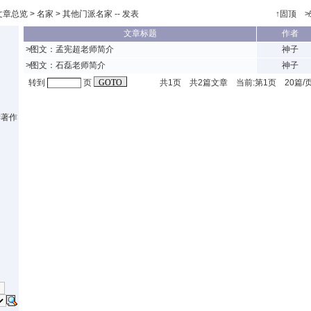
文章总览
>
名家
> 其他门派名家 --
发表
↑固顶 
文章标题
作者
≯
图文：孟宪超老师简介
神子
≯
图文：石磊老师简介
神子
转到
页
共1页 共2篇文章 当前:第1页 20篇
学著作