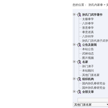
您的位置：
孙氏内家拳
>
孙氏门武学著作
太极拳学
八卦拳学
形意拳学
拳意述真
八卦剑学
孙氏门历代弟子武
公告及新闻
本站公告
武林动态
图片视频
名家
孙门弟子
本站顾问
其他门派名家
组织机构
国内孙氏拳研究会
国外孙氏拳研究会
全部文章