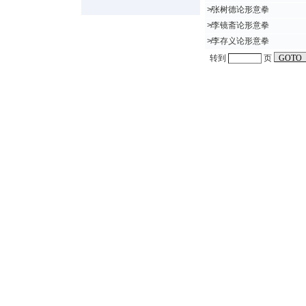
≯
张树德论形意拳
≯
李镜斋论形意拳
≯
李存义论形意拳
转到
页