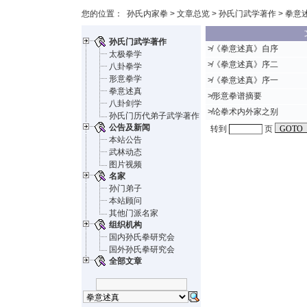
您的位置：
孙氏内家拳
>
文章总览
>
孙氏门武学著作
> 拳意述
孙氏门武学著作
≯
《拳意述真》自序
太极拳学
≯
《拳意述真》序二
八卦拳学
形意拳学
≯
《拳意述真》序一
拳意述真
≯
形意拳谱摘要
八卦剑学
≯
论拳术内外家之别
孙氏门历代弟子武学著作
公告及新闻
转到
页
本站公告
武林动态
图片视频
名家
孙门弟子
本站顾问
其他门派名家
组织机构
国内孙氏拳研究会
国外孙氏拳研究会
全部文章