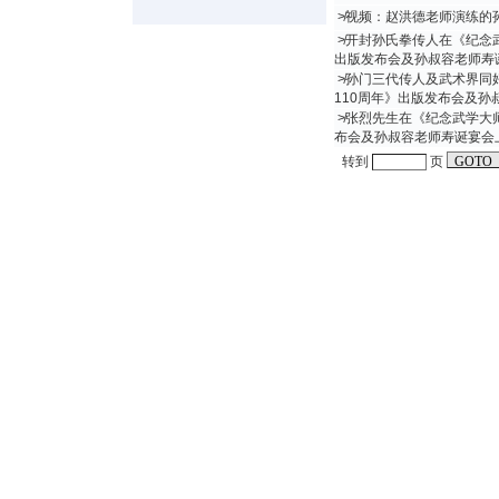
≯
视频：赵洪德老师演练的
≯
开封孙氏拳传人在《纪念武
出版发布会及孙叔容老师寿
≯
孙门三代传人及武术界同
110周年》出版发布会及孙
≯
张烈先生在《纪念武学大师
布会及孙叔容老师寿诞宴会
转到
页