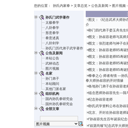
您的位置：
孙氏内家拳
>
文章总览
>
公告及新闻
> 图片视频 -
孙氏门武学著作
↑
图文：《纪念武术大师孙
太极拳学
介
八卦拳学
≯
孙门四代弟子娄玉舟先生
形意拳学
≯
图文：孙叔容老师与其师
拳意述真
八卦剑学
≯
图文：张烈老师与神子在
孙氏门历代弟子武学著作
≯
图文：孙叔容老师85寿诞
公告及新闻
≯
图文：孙叔容老师85寿诞
本站公告
≯
图文：孙叔容老师85寿诞
武林动态
图片视频
≯
图文：孙叔容老师85寿诞
名家
≯
拳拳之心 师者有情 —孙
孙门弟子
拳大师孙叔容的开封情缘
本站顾问
≯
各地孙门弟子在孙叔容老
其他门派名家
≯
追念恩师孙叔容先生—我
组织机构
国内孙氏拳研究会
≯
纪念孙叔容老师
国外孙氏拳研究会
≯
孙氏武学资料公布在孙叔
全部文章
≯
北京、开封在孙叔容老师
≯
“孙叔容先生百年诞辰纪念
≯
“叔湛尚臻”纪念武学大师